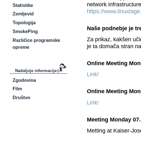
network infrastructur
Statistike
https://www.linuxtage.
Zemljevid
Topologija
Naše podnebje je tr
SmokePing
Za prikaz, kakšen uči
Različice programske
je ta domača stran n
opreme
Online Meeting Mon
Nadaljnje informacije
Link!
Zgodovina
Film
Online Meeting Mon
Društvo
Link!
Meeting Monday 07.
Metting at Kaiser-Jos