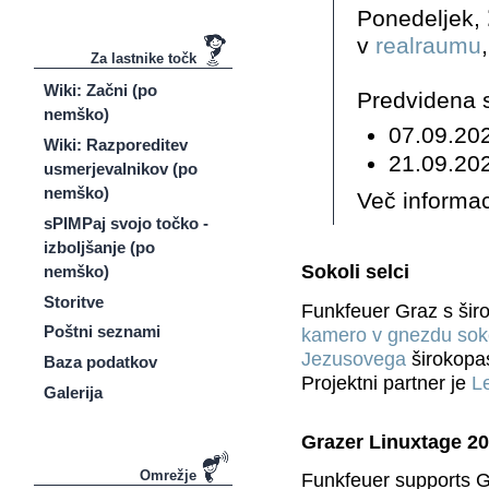
Ponedeljek,
v
realraumu
Za lastnike točk
Wiki: Začni (po
Predvidena 
nemško)
07.09.202
Wiki: Razporeditev
21.09.202
usmerjevalnikov (po
nemško)
Več informac
sPIMPaj svojo točko -
izboljšanje (po
Sokoli selci
nemško)
Storitve
Funkfeuer Graz s ši
Poštni seznami
kamero v gnezdu soko
Jezusovega
širokopa
Baza podatkov
Projektni partner je
L
Galerija
Grazer Linuxtage 2
Omrežje
Funkfeuer supports G