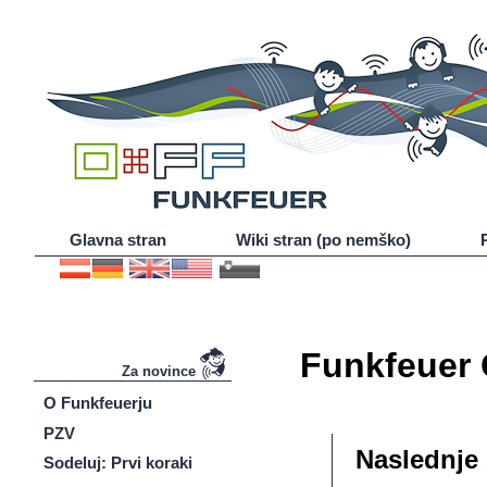
Glavna stran
Wiki stran (po nemško)
Funkfeuer 
Za novince
O Funkfeuerju
PZV
Naslednje 
Sodeluj: Prvi koraki